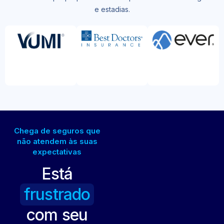
e estadias.
Chega de seguros que
não atendem às suas
expectativas
Está
frustrado
com seu