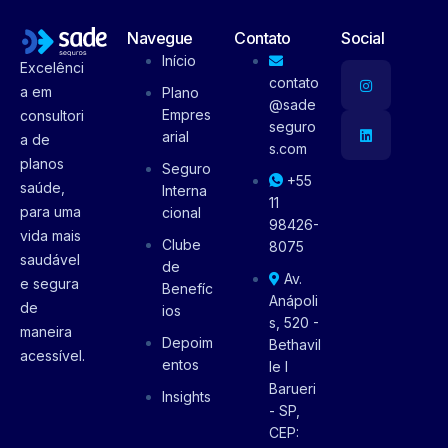
Navegue
Contato
Social
Início
Excelênci
contato
a em
Plano
@sade
Empres
consultori
seguro
arial
a de
s.com
planos
Seguro
+55
saúde,
Interna
11
para uma
cional
98426-
vida mais
Clube
8075
saudável
de
Av.
e segura
Benefíc
Anápoli
de
ios
s, 520 -
maneira
Depoim
Bethavil
acessível.
entos
le I
Barueri
Insights
- SP,
CEP: